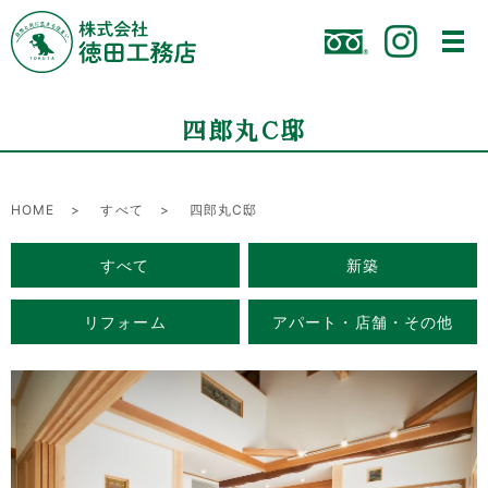
四郎丸C邸
HOME
すべて
四郎丸C邸
すべて
新築
リフォーム
アパート・店舗・その他