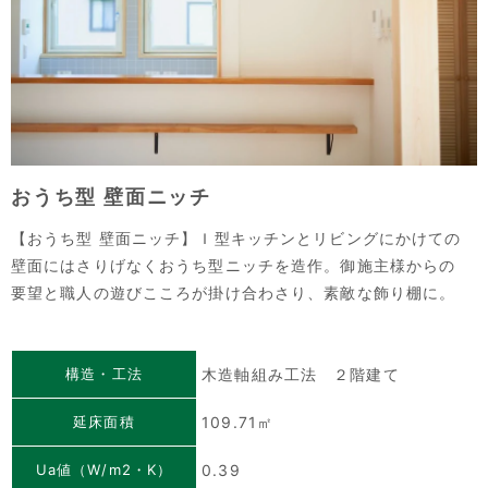
おうち型 壁面ニッチ
【おうち型 壁面ニッチ】Ｉ型キッチンとリビングにかけての
壁面にはさりげなくおうち型ニッチを造作。御施主様からの
要望と職人の遊びこころが掛け合わさり、素敵な飾り棚に。
構造・工法
木造軸組み工法 ２階建て
延床面積
109.71㎡
Ua値（W/m2・K）
0.39