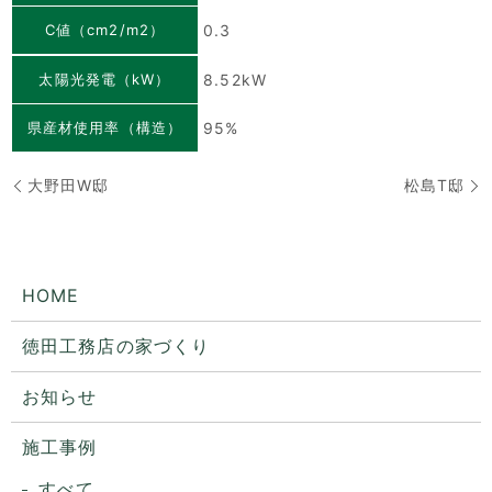
C値（cm2/m2）
0.3
太陽光発電（kW）
8.52kW
県産材使用率（構造）
95%
大野田W邸
松島T邸
HOME
徳田工務店の家づくり
お知らせ
施工事例
すべて