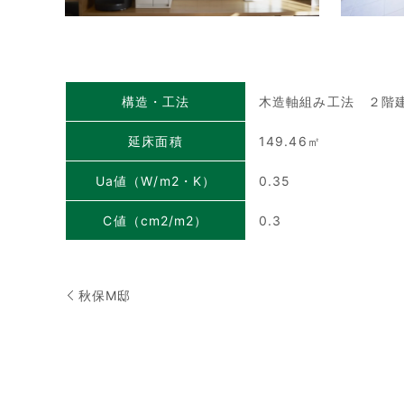
構造・工法
木造軸組み工法 ２階
延床面積
149.46㎡
Ua値（W/m2・K）
0.35
C値（cm2/m2）
0.3
秋保M邸