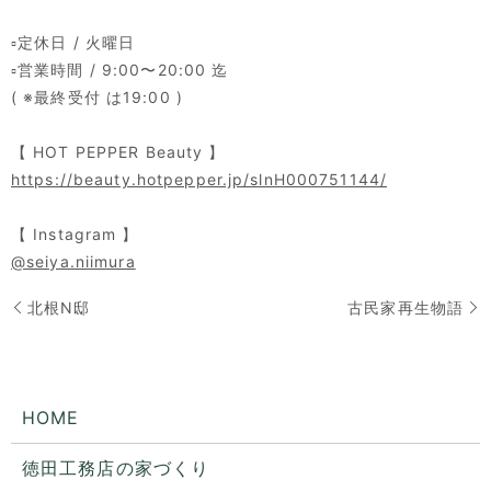
⁡
▫️定休日 / 火曜日
▫️営業時間 / 9:00〜20:00 迄
( ※最終受付 は19:00 )
⁡
【 HOT PEPPER Beauty 】
https://beauty.hotpepper.jp/slnH000751144/
⁡
【 Instagram 】
@seiya.niimura
北根N邸
古民家再生物語
HOME
徳田工務店の家づくり