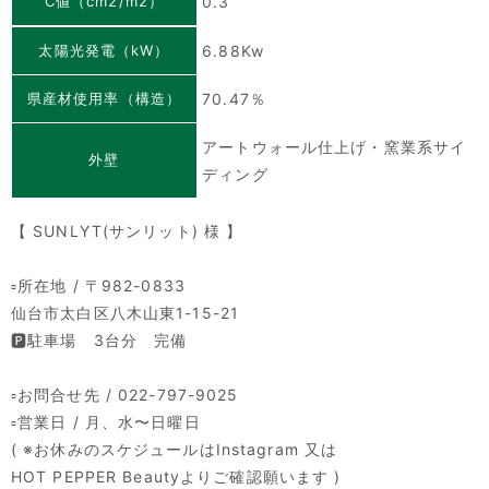
C値（cm2/m2）
0.3
太陽光発電（kW）
6.88Kw
県産材使用率（構造）
70.47％
アートウォール仕上げ・窯業系サイ
外壁
ディング
【 SUNLYT(サンリット) 様 】
⁡
▫️所在地 / 〒982-0833
仙台市太白区八木山東1-15-21
🅿️駐車場 3台分 完備
⁡
▫️お問合せ先 / 022-797-9025
▫️営業日 / 月、水〜日曜日
( ※お休みのスケジュールはInstagram 又は
HOT PEPPER Beautyよりご確認願います )