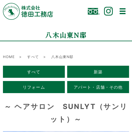
八木山東N邸
HOME
すべて
八木山東N邸
すべて
新築
リフォーム
アパート・店舗・その他
～ ヘアサロン SUNLYT（サンリ
ット）～