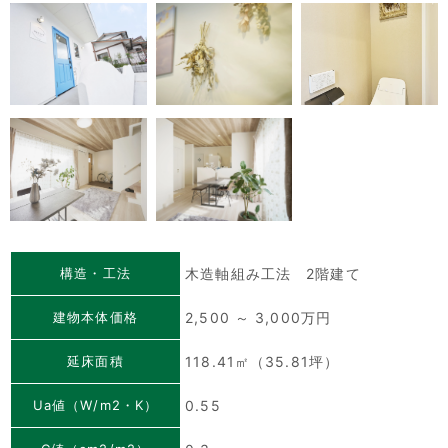
構造・工法
木造軸組み工法 2階建て
建物本体価格
2,500 ～ 3,000万円
延床面積
118.41㎡（35.81坪）
Ua値（W/m2・K）
0.55