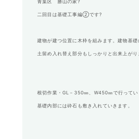
青葉区 勝山の家?
二回目は基礎工事編②です?
建物が建つ位置に木枠を組みます。建物基礎
土留め入れ替え部分もしっかりと出来上がり
根切作業・GL－350㎜、W450㎜で行って
基礎内部には砕石も敷き入れていきます。