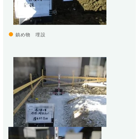
●
鎮め物 埋設