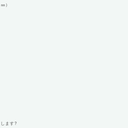
４㎜）
します?