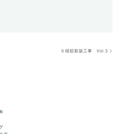
Ｓ様邸新築工事 Vol.3
声
グ