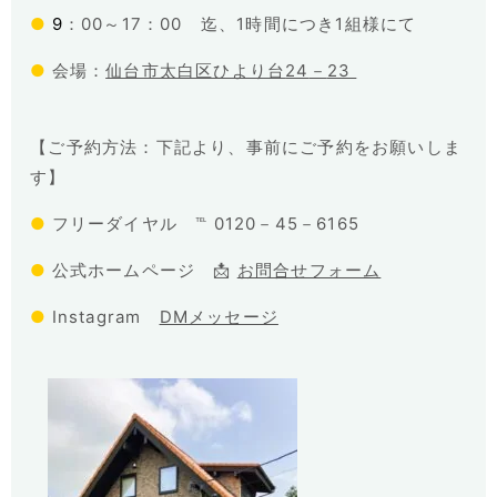
●
9
：
00
～
17
：
00
迄、
1
時間につき
1
組様にて
●
会場：
仙台市太白区ひより台
24
－
23
【ご予約方法：下記より、事前にご予約をお願いしま
す】
●
フリーダイヤル ℡
0120
－
45
－
6165
●
公式ホームページ 📩
お問合せフォーム
●
Instagram
DMメッセージ