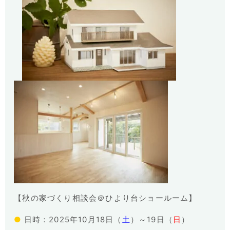
【秋の家づくり相談会＠ひより台ショールーム】
●
日時：
2025
年
10
月
18
日（
土
）～
19
日（
日
）