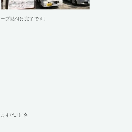
テープ貼付け完了です。
(^_-)-☆