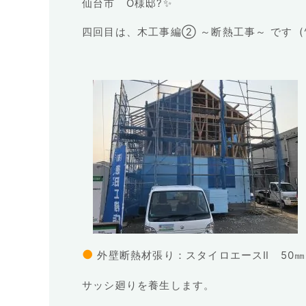
仙台市 O様邸?✨
四回目は、木工事編② ～断熱工事～ です (^
●
外壁断熱材張り：スタイロエースⅡ 50
サッシ廻りを養生します。