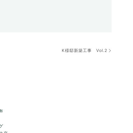
K様邸新築工事 Vol.2
声
グ